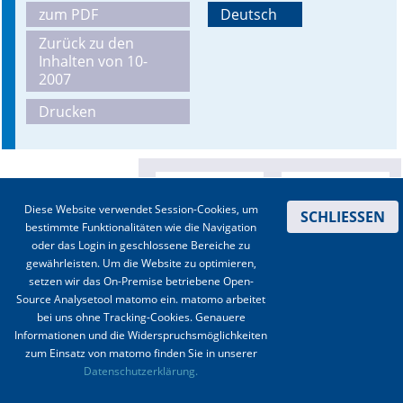
zum PDF
Deutsch
Online First
Zurück zu den
Inhalten von 10-
A&I English
2007
Drucken
Mediadaten
Autoren-Service
Bestell-Service
Diese Website verwendet Session-Cookies, um
SCHLIESSEN
bestimmte Funktionalitäten wie die Navigation
Stellenmarkt
oder das Login in geschlossene Bereiche zu
gewährleisten. Um die Website zu optimieren,
Kongresskalender
setzen wir das On-Premise betriebene Open-
Source Analysetool matomo ein. matomo arbeitet
bei uns ohne Tracking-Cookies. Genauere
Informationen und die Widerspruchsmöglichkeiten
zum Einsatz von matomo finden Sie in unserer
Kontakt
|
Impressum
|
Datenschutz
|
Haftungsausschluss
|
AGBs
Datenschutzerklärung.