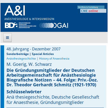
48. Jahrgang - Dezember 2007
Suche
Sonderbeiträge | Special Articles
Anästhesiegeschichte | History of Anaesthesia
M. Goerig, W. Schwarz
Aktuelle Ausgabe
Die Gründungsmitglieder der Deutschen
Arbeitsgemeinschaft für Anästhesiologie
Leitlinien
Biografische Notizen – 44. Folge: Priv.-Doz.
Dr. Theodor Gerhardt Schmitz (1921-1970)
Archiv
Schlüsselwörter
Supplements
Anä thesiegeschichte, Deutsche Geselleschaft
für Anaesthesie, Gründungsmitglieder
Supplements OrphanAnesthesia