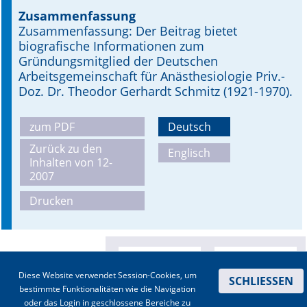
Zusammenfassung
Online First
Zusammenfassung: Der Beitrag bietet
biografische Informationen zum
A&I English
Gründungsmitglied der Deutschen
Arbeitsgemeinschaft für Anästhesiologie Priv.-
Mediadaten
Doz. Dr. Theodor Gerhardt Schmitz (1921-1970).
Autoren-Service
zum PDF
Deutsch
Bestell-Service
Zurück zu den
Englisch
Inhalten von 12-
2007
Stellenmarkt
Drucken
Kongresskalender
Diese Website verwendet Session-Cookies, um
SCHLIESSEN
bestimmte Funktionalitäten wie die Navigation
oder das Login in geschlossene Bereiche zu