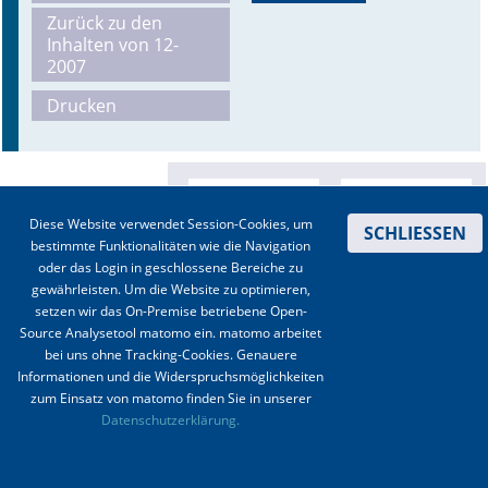
Zurück zu den
Online First
Inhalten von 12-
2007
A&I English
Drucken
Mediadaten
Autoren-Service
Diese Website verwendet Session-Cookies, um
SCHLIESSEN
Bestell-Service
bestimmte Funktionalitäten wie die Navigation
oder das Login in geschlossene Bereiche zu
Stellenmarkt
gewährleisten. Um die Website zu optimieren,
setzen wir das On-Premise betriebene Open-
Kongresskalender
Source Analysetool matomo ein. matomo arbeitet
bei uns ohne Tracking-Cookies. Genauere
Informationen und die Widerspruchsmöglichkeiten
zum Einsatz von matomo finden Sie in unserer
Kontakt
|
Impressum
|
Datenschutz
|
Haftungsausschluss
|
AGBs
Datenschutzerklärung.
© 2003-2020 Anästhesiologie & Intensivmedizin, Aktiv Druck und Verlag GmbH ISSN 1439-
0256 (online) ISSN 0170-5334 (Print)