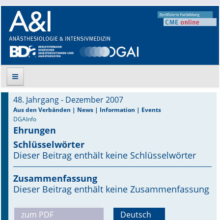
48. Jahrgang - Dezember 2007
Suche
Aus den Verbänden | News | Information | Events
DGAInfo
Ehrungen
Aktuelle Ausgabe
Schlüsselwörter
Leitlinien
Dieser Beitrag enthält keine Schlüsselwörter
Archiv
Zusammenfassung
Dieser Beitrag enthält keine Zusammenfassung
Supplements
zum PDF
Deutsch
Supplements OrphanAnesthesia