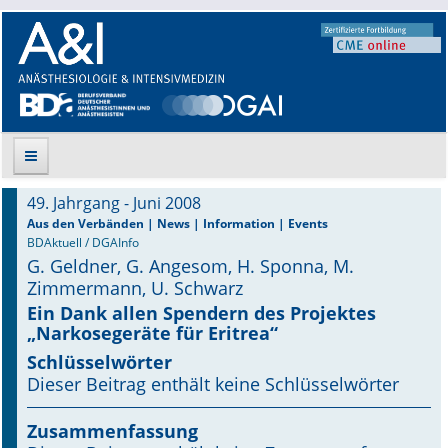
49. Jahrgang - Juni 2008
Suche
Aus den Verbänden | News | Information | Events
BDAktuell / DGAInfo
G. Geldner, G. Angesom, H. Sponna, M.
Aktuelle Ausgabe
Zimmermann, U. Schwarz
Leitlinien
Ein Dank allen Spendern des Projektes
„Narkosegeräte für Eritrea“
Archiv
Schlüsselwörter
Dieser Beitrag enthält keine Schlüsselwörter
Supplements
Zusammenfassung
Supplements OrphanAnesthesia