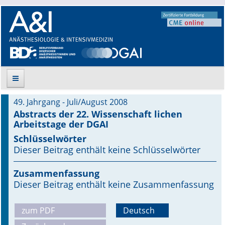
49. Jahrgang - Juli/August 2008
Suche
Abstracts der 22. Wissenschaft lichen
Arbeitstage der DGAI
Aktuelle Ausgabe
Schlüsselwörter
Dieser Beitrag enthält keine Schlüsselwörter
Leitlinien
Zusammenfassung
Archiv
Dieser Beitrag enthält keine Zusammenfassung
Supplements
zum PDF
Deutsch
Supplements OrphanAnesthesia