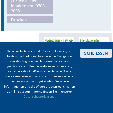
Zurück zu den
Inhalten von 0708-
Online First
2008
Drucken
A&I English
Mediadaten
Autoren-Service
Diese Website verwendet Session-Cookies, um
SCHLIESSEN
Bestell-Service
bestimmte Funktionalitäten wie die Navigation
oder das Login in geschlossene Bereiche zu
Stellenmarkt
gewährleisten. Um die Website zu optimieren,
setzen wir das On-Premise betriebene Open-
Kongresskalender
Source Analysetool matomo ein. matomo arbeitet
bei uns ohne Tracking-Cookies. Genauere
Informationen und die Widerspruchsmöglichkeiten
Kontakt
|
Impressum
|
Datenschutz
|
Haftungsausschluss
|
AGBs
zum Einsatz von matomo finden Sie in unserer
Datenschutzerklärung.
© 2003-2020 Anästhesiologie & Intensivmedizin, Aktiv Druck und Verlag GmbH ISSN 1439-
0256 (online) ISSN 0170-5334 (Print)