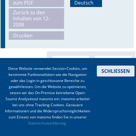
zum PDF
Deutsch
Online First
Zurück zu den
Inhalten von 12-
2008
A&I English
Drucken
Mediadaten
Autoren-Service
Bestell-Service
Diese Website verwendet Session-Cookies, um
SCHLIESSEN
bestimmte Funktionalitäten wie die Navigation
Stellenmarkt
oder das Login in geschlossene Bereiche zu
gewährleisten. Um die Website zu optimieren,
Kongresskalender
setzen wir das On-Premise betriebene Open-
Source Analysetool matomo ein. matomo arbeitet
bei uns ohne Tracking-Cookies. Genauere
Informationen und die Widerspruchsmöglichkeiten
zum Einsatz von matomo finden Sie in unserer
Kontakt
|
Impressum
|
Datenschutz
|
Haftungsausschluss
|
AGBs
Datenschutzerklärung.
© 2003-2020 Anästhesiologie & Intensivmedizin, Aktiv Druck und Verlag GmbH ISSN 1439-