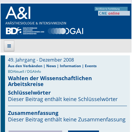
49. Jahrgang - Dezember 2008
Suche
Aus den Verbänden | News | Information | Events
BDAktuell / DGAInfo
Wahlen der Wissenschaftlichen
Aktuelle Ausgabe
Arbeitskreise
Leitlinien
Schlüsselwörter
Dieser Beitrag enthält keine Schlüsselwörter
Archiv
Zusammenfassung
Supplements
Dieser Beitrag enthält keine Zusammenfassung
Supplements OrphanAnesthesia