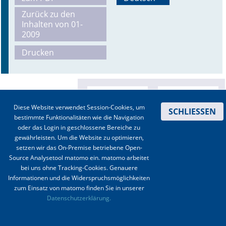
Zurück zu den
Online First
Inhalten von 01-
2009
A&I English
Drucken
Mediadaten
Autoren-Service
Diese Website verwendet Session-Cookies, um
Bestell-Service
SCHLIESSEN
bestimmte Funktionalitäten wie die Navigation
oder das Login in geschlossene Bereiche zu
Stellenmarkt
gewährleisten. Um die Website zu optimieren,
setzen wir das On-Premise betriebene Open-
Kongresskalender
Source Analysetool matomo ein. matomo arbeitet
bei uns ohne Tracking-Cookies. Genauere
Informationen und die Widerspruchsmöglichkeiten
zum Einsatz von matomo finden Sie in unserer
Kontakt
|
Impressum
|
Datenschutz
|
Haftungsausschluss
|
AGBs
Datenschutzerklärung.
© 2003-2020 Anästhesiologie & Intensivmedizin, Aktiv Druck und Verlag GmbH ISSN 1439-