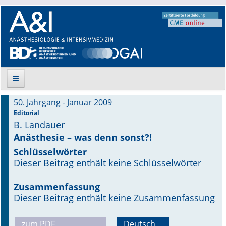
50. Jahrgang - Januar 2009
Suche
Editorial
B. Landauer
Aktuelle Ausgabe
Anästhesie – was denn sonst?!
Schlüsselwörter
Leitlinien
Dieser Beitrag enthält keine Schlüsselwörter
Archiv
Zusammenfassung
Dieser Beitrag enthält keine Zusammenfassung
Supplements
Supplements OrphanAnesthesia
zum PDF
Deutsch