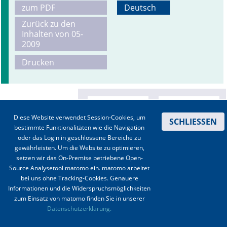
zum PDF
Deutsch
Online First
Zurück zu den
Inhalten von 05-
A&I English
2009
Drucken
Mediadaten
Autoren-Service
Bestell-Service
Diese Website verwendet Session-Cookies, um
SCHLIESSEN
bestimmte Funktionalitäten wie die Navigation
Stellenmarkt
oder das Login in geschlossene Bereiche zu
gewährleisten. Um die Website zu optimieren,
Kongresskalender
setzen wir das On-Premise betriebene Open-
Source Analysetool matomo ein. matomo arbeitet
bei uns ohne Tracking-Cookies. Genauere
Informationen und die Widerspruchsmöglichkeiten
zum Einsatz von matomo finden Sie in unserer
Kontakt
|
Impressum
|
Datenschutz
|
Haftungsausschluss
|
AGBs
Datenschutzerklärung.
© 2003-2020 Anästhesiologie & Intensivmedizin, Aktiv Druck und Verlag GmbH ISSN 1439-