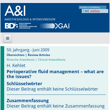
50. Jahrgang - Juni 2009
Suche
Übersichten | Review Articles
Klinische Anästhesie | Clinical Anaesthesia
H. Kehlet
Aktuelle Ausgabe
Perioperative fluid management – what are
the issues?
Leitlinien
Schlüsselwörter
Archiv
Dieser Beitrag enthält keine Schlüsselwörter
Supplements
Zusammenfassung
Dieser Beitrag enthält keine Zusammenfassung
Supplements OrphanAnesthesia