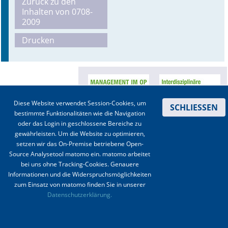
Zurück zu den
Inhalten von 0708-
Online First
2009
Drucken
A&I English
Mediadaten
Autoren-Service
Diese Website verwendet Session-Cookies, um
SCHLIESSEN
Bestell-Service
bestimmte Funktionalitäten wie die Navigation
oder das Login in geschlossene Bereiche zu
Stellenmarkt
gewährleisten. Um die Website zu optimieren,
setzen wir das On-Premise betriebene Open-
Kongresskalender
Source Analysetool matomo ein. matomo arbeitet
bei uns ohne Tracking-Cookies. Genauere
Informationen und die Widerspruchsmöglichkeiten
Kontakt
|
Impressum
|
Datenschutz
|
Haftungsausschluss
|
AGBs
zum Einsatz von matomo finden Sie in unserer
Datenschutzerklärung.
© 2003-2020 Anästhesiologie & Intensivmedizin, Aktiv Druck und Verlag GmbH ISSN 1439-
0256 (online) ISSN 0170-5334 (Print)