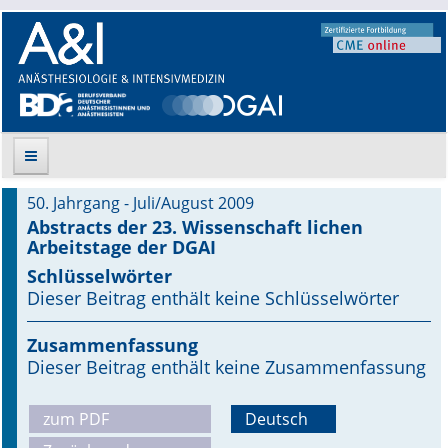
50. Jahrgang - Juli/August 2009
Suche
Abstracts der 23. Wissenschaft lichen
Arbeitstage der DGAI
Aktuelle Ausgabe
Schlüsselwörter
Dieser Beitrag enthält keine Schlüsselwörter
Leitlinien
Zusammenfassung
Archiv
Dieser Beitrag enthält keine Zusammenfassung
Supplements
zum PDF
Deutsch
Supplements OrphanAnesthesia