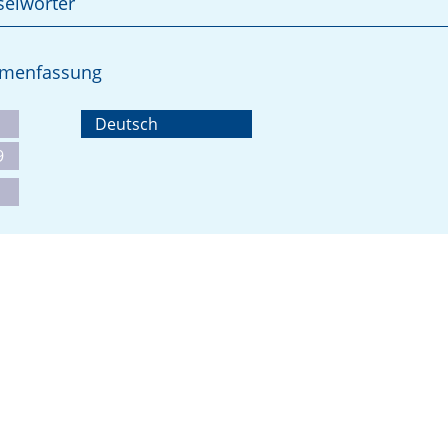
selwörter
ammenfassung
Deutsch
9