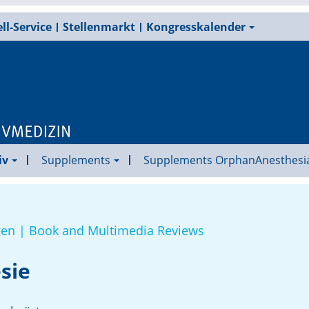
ll-Service
Stellenmarkt
Kongresskalender
iv
Supplements
Supplements OrphanAnesthesi
en | Book and Multimedia Reviews
sie