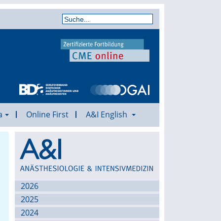
a
Online First
A&I English
Archiv
2026
2025
2024