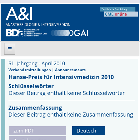
51. Jahrgang - April 2010
Suche
Verbandsmitteilungen | Announcements
Hanse-Preis für Intensivmedizin 2010
Aktuelle Ausgabe
Schlüsselwörter
Dieser Beitrag enthält keine Schlüsselwörter
Leitlinien
Zusammenfassung
Archiv
Dieser Beitrag enthält keine Zusammenfassung
Supplements
zum PDF
Deutsch
Supplements OrphanAnesthesia