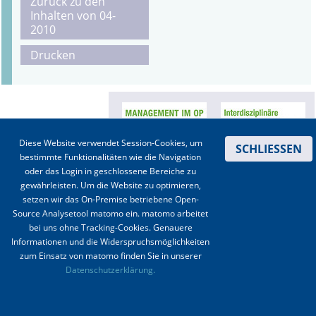
Zurück zu den
Inhalten von 04-
Online First
2010
Drucken
A&I English
Mediadaten
Autoren-Service
Diese Website verwendet Session-Cookies, um
SCHLIESSEN
Bestell-Service
bestimmte Funktionalitäten wie die Navigation
oder das Login in geschlossene Bereiche zu
Stellenmarkt
gewährleisten. Um die Website zu optimieren,
setzen wir das On-Premise betriebene Open-
Kongresskalender
Source Analysetool matomo ein. matomo arbeitet
bei uns ohne Tracking-Cookies. Genauere
Informationen und die Widerspruchsmöglichkeiten
Kontakt
|
Impressum
|
Datenschutz
|
Haftungsausschluss
|
AGBs
zum Einsatz von matomo finden Sie in unserer
Datenschutzerklärung.
© 2003-2020 Anästhesiologie & Intensivmedizin, Aktiv Druck und Verlag GmbH ISSN 1439-
0256 (online) ISSN 0170-5334 (Print)