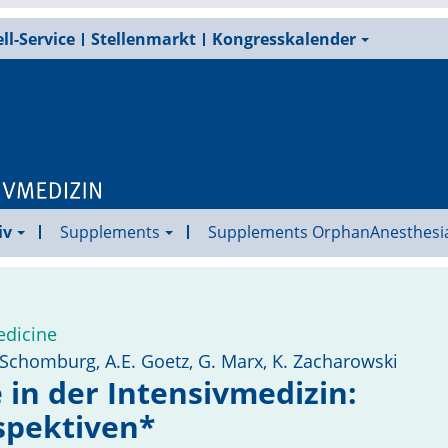
ll-Service
Stellenmarkt
Kongresskalender
iv
Supplements
Supplements OrphanAnesthesi
edicine
Schomburg, A.E. Goetz, G. Marx, K. Zacharowski
in der Intensivmedizin:
spektiven*