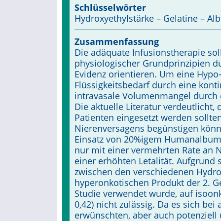
Schlüsselwörter
Hydroxyethylstärke – Gelatine – Al
Zusammenfassung
Die adäquate Infusionstherapie sol
physiologischer Grundprinzipien d
Evidenz orientieren. Um eine Hypo-
Flüssigkeitsbedarf durch eine konti
intravasale Volumenmangel durch e
Die aktuelle Literatur verdeutlicht
Patienten eingesetzt werden sollte
Nierenversagens begünstigen könne
Einsatz von 20%igem Humanalbumin 
nur mit einer vermehrten Rate an N
einer erhöhten Letalität. Aufgrund
zwischen den verschiedenen Hydrox
hyperonkotischen Produkt der 2. Gen
Studie verwendet wurde, auf isoonk
0,42) nicht zulässig. Da es sich b
erwünschten, aber auch potenziell