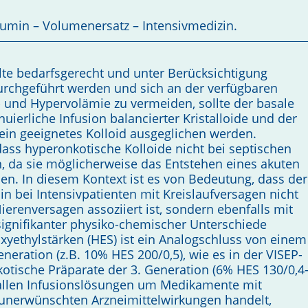
bumin – Volumenersatz – Intensivmedizin.
lte bedarfsgerecht und unter Berücksichtigung
urchgeführt werden und sich an der verfügbaren
 und Hypervolämie zu vermeiden, sollte der basale
nuierliche Infusion balancierter Kristalloide und der
in geeignetes Kolloid ausgeglichen werden.
, dass hyperonkotische Kolloide nicht bei septischen
n, da sie möglicherweise das Entstehen eines akuten
n. In diesem Kontext ist es von Bedeutung, dass der
bei Intensivpatienten mit Kreislaufversagen nicht
ierenversagen assoziiert ist, sondern ebenfalls mit
 signifikanter physiko-chemischer Unterschiede
yethylstärken (HES) ist ein Analogschluss von einem
eration (z.B. 10% HES 200/0,5), wie es in der VISEP-
otische Präparate der 3. Generation (6% HES 130/0,4
ei allen Infusionslösungen um Medikamente mit
 unerwünschten Arzneimittelwirkungen handelt,