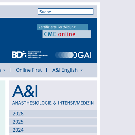
a
Online First
A&I English
Archiv
2026
2025
2024