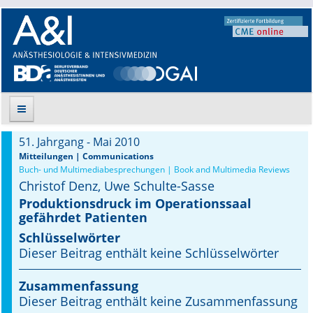
51. Jahrgang - Mai 2010
Suche
Mitteilungen | Communications
Buch- und Multimediabesprechungen | Book and Multimedia Reviews
Christof Denz, Uwe Schulte-Sasse
Aktuelle Ausgabe
Produktionsdruck im Operationssaal
gefährdet Patienten
Leitlinien
Schlüsselwörter
Archiv
Dieser Beitrag enthält keine Schlüsselwörter
Supplements
Zusammenfassung
Dieser Beitrag enthält keine Zusammenfassung
Supplements OrphanAnesthesia