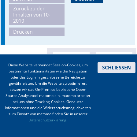
Zurück zu den
Online First
Inhalten von 10-
2010
A&I English
Drucken
Mediadaten
Autoren-Service
Diese Website verwendet Session-Cookies, um
Bestell-Service
SCHLIESSEN
bestimmte Funktionalitäten wie die Navigation
oder das Login in geschlossene Bereiche zu
Stellenmarkt
gewährleisten. Um die Website zu optimieren,
setzen wir das On-Premise betriebene Open-
Kongresskalender
Source Analysetool matomo ein. matomo arbeitet
bei uns ohne Tracking-Cookies. Genauere
Informationen und die Widerspruchsmöglichkeiten
zum Einsatz von matomo finden Sie in unserer
Kontakt
|
Impressum
|
Datenschutz
|
Haftungsausschluss
|
AGBs
Datenschutzerklärung.
© 2003-2020 Anästhesiologie & Intensivmedizin, Aktiv Druck und Verlag GmbH ISSN 1439-