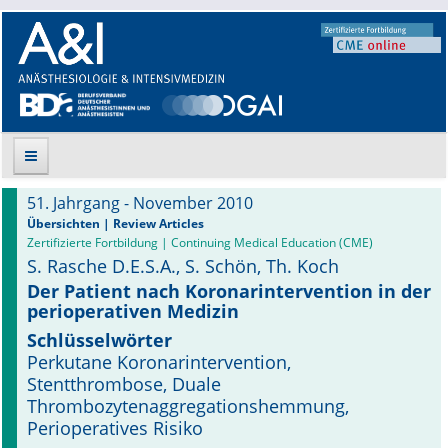
51. Jahrgang - November 2010
Suche
Übersichten | Review Articles
Zertifizierte Fortbildung | Continuing Medical Education (CME)
S. Rasche D.E.S.A., S. Schön, Th. Koch
Aktuelle Ausgabe
Der Patient nach Koronarintervention in der
perioperativen Medizin
Leitlinien
Schlüsselwörter
Archiv
Perkutane Koronarintervention,
Stentthrombose, Duale
Supplements
Thrombozytenaggregationshemmung,
Perioperatives Risiko
Supplements OrphanAnesthesia