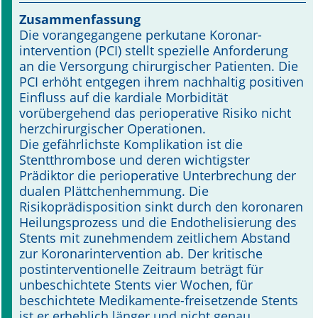
Zusammenfassung
Online First
Die vorangegangene perkutane Koronar­
intervention (PCI) stellt spezielle Anforderung
A&I English
an die Versorgung chirurgischer Patienten. Die
PCI erhöht entgegen ihrem nachhaltig positiven
Mediadaten
Einfluss auf die kardiale Morbidität
vorübergehend das perioperative Risiko nicht
Autoren-Service
herzchirurgischer Operationen.
Die gefährlichste Komplikation ist die
Bestell-Service
Stentthrombose und deren wichtigster
Prädiktor die perioperative Unterbrechung der
Stellenmarkt
dualen Plättchenhemmung. Die
Risikoprädisposition sinkt durch den koronaren
Kongresskalender
Heilungsprozess und die Endothelisierung des
Stents mit zunehmendem zeitlichem Abstand
zur Koronarintervention ab. Der kritische
postinterventionelle Zeitraum beträgt für
unbeschichtete Stents vier Wochen, für
beschichtete Medikamente-freisetzende Stents
ist er erheblich länger und nicht genau