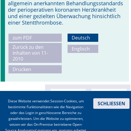
allgemein anerkannten Behandlungsstandards
der perioperativen koronaren Herzkrankheit
und einer gezielten Überwachung hinsichtlich
einer Stentthrombose.
zum PDF
Deutsch
Zurück zu den
Englisch
Inhalten von 11-
2010
Drucken
Diese Website verwendet Session-Cookies, um
SCHLIESSEN
bestimmte Funktionalitäten wie die Navigation
oder das Login in geschlossene Bereiche zu
gewährleisten. Um die Website zu optimieren,
setzen wir das On-Premise betriebene Open-
Source Analysetool matomo ein. matomo arbeitet