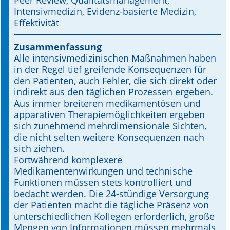
Peer Review, Qualitätsmana­gement,
Intensivmedizin, Evidenz-basierte Medizin,
Online First
Effektivität
A&I English
Zusammenfassung
Alle intensivmedizinischen Maßnahmen haben
Mediadaten
in der Regel tief greifende Konsequenzen für
den Patienten, auch Fehler, die sich direkt oder
Autoren-Service
indirekt aus den täglichen Prozessen ergeben.
Aus immer breiteren medikamentösen und
Bestell-Service
apparativen Therapiemöglichkeiten ergeben
sich zunehmend mehrdimensionale Sichten,
Stellenmarkt
die nicht selten weitere Konsequenzen nach
sich ziehen.
Kongresskalender
Fortwährend komplexere
Medikamentenwirkungen und technische
Funktionen müssen stets kontrolliert und
bedacht werden. Die 24-stündige Versorgung
der Patienten macht die tägliche Präsenz von
unterschiedlichen Kollegen erforderlich, große
Mengen von Informationen müssen mehrmals