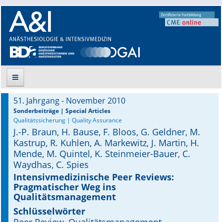
51. Jahrgang - November 2010
Suche
Sonderbeiträge | Special Articles
Qualitätssicherung | Quality Assurance
J.-P. Braun, H. Bause, F. Bloos, G. Geldner, M.
Aktuelle Ausgabe
Kastrup, R. Kuhlen, A. Markewitz, J. Martin, H.
Mende, M. Quintel, K. Steinmeier-Bauer, C.
Leitlinien
Waydhas, C. Spies
Archiv
Intensivmedizinische Peer Reviews:
Pragmatischer Weg ins
Qualitätsmanagement
Supplements
Schlüsselwörter
Supplements OrphanAnesthesia