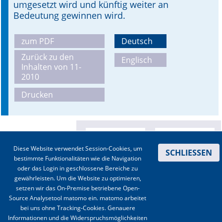
umgesetzt wird und künftig weiter an
Bedeutung gewinnen wird.
zum PDF
Deutsch
Zurück zu den
Englisch
Inhalten von 11-
2010
Drucken
Diese Website verwendet Session-Cookies, um
SCHLIESSEN
bestimmte Funktionalitäten wie die Navigation
oder das Login in geschlossene Bereiche zu
gewährleisten. Um die Website zu optimieren,
setzen wir das On-Premise betriebene Open-
Source Analysetool matomo ein. matomo arbeitet
bei uns ohne Tracking-Cookies. Genauere
Informationen und die Widerspruchsmöglichkeiten