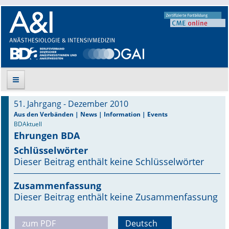
51. Jahrgang - Dezember 2010
Suche
Aus den Verbänden | News | Information | Events
BDAktuell
Ehrungen BDA
Aktuelle Ausgabe
Schlüsselwörter
Leitlinien
Dieser Beitrag enthält keine Schlüsselwörter
Archiv
Zusammenfassung
Dieser Beitrag enthält keine Zusammenfassung
Supplements
zum PDF
Deutsch
Supplements OrphanAnesthesia