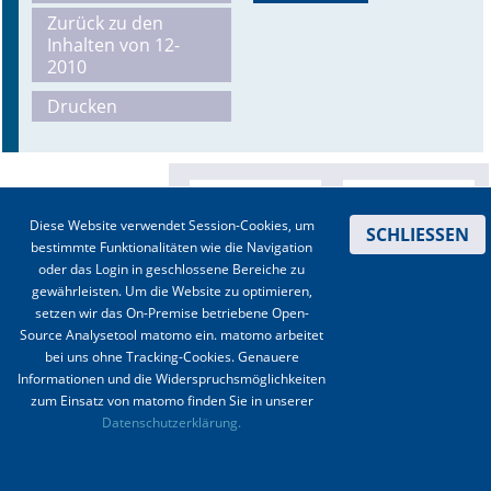
Zurück zu den
Online First
Inhalten von 12-
2010
A&I English
Drucken
Mediadaten
Autoren-Service
Diese Website verwendet Session-Cookies, um
SCHLIESSEN
Bestell-Service
bestimmte Funktionalitäten wie die Navigation
oder das Login in geschlossene Bereiche zu
Stellenmarkt
gewährleisten. Um die Website zu optimieren,
setzen wir das On-Premise betriebene Open-
Kongresskalender
Source Analysetool matomo ein. matomo arbeitet
bei uns ohne Tracking-Cookies. Genauere
Informationen und die Widerspruchsmöglichkeiten
zum Einsatz von matomo finden Sie in unserer
Kontakt
|
Impressum
|
Datenschutz
|
Haftungsausschluss
|
AGBs
Datenschutzerklärung.
© 2003-2020 Anästhesiologie & Intensivmedizin, Aktiv Druck und Verlag GmbH ISSN 1439-
0256 (online) ISSN 0170-5334 (Print)