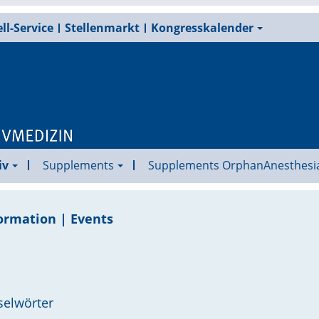
ll-Service
Stellenmarkt
Kongresskalender
iv
Supplements
Supplements OrphanAnesthesi
ormation | Events
selwörter