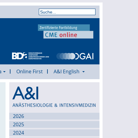
a
Online First
A&I English
Archiv
2026
2025
2024