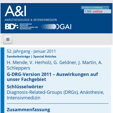
52. Jahrgang - Januar 2011
Suche
Sonderbeiträge | Special Articles
H. Mende, V. Herholz, G. Geldner, J. Martin, A.
Aktuelle Ausgabe
Schleppers
G-DRG-Version 2011 – Auswirkungen auf
Leitlinien
unser Fachgebiet
Schlüsselwörter
Archiv
Diagnosis-Related-Groups (DRGs), Anästhesie,
Intensivmedizin
Supplements
Zusammenfassung
Supplements OrphanAnesthesia