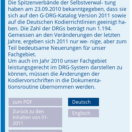
Die Spitzenverbände der Selbstver­wal­‑ tung
haben am 23.09.2010 bekanntgegeben, dass sie
Online First
sich auf den G-DRG-Katalog Version 2011 sowie
auf die Deutschen Kodierrichtlinien geeinigt ha­‑
A&I English
ben. Die Zahl der DRGs beträgt nun 1.194.
Gemessen an den Veränderungen der letzten
Mediadaten
Jahre, ergeben sich 2011 nur we­‑ nige, aber zum
Teil bedeutsame Neuerungen für unser
Autoren-Service
Fachgebiet.
Um auch im Jahr 2010 unser Fachgebiet
Bestell-Service
leistungsgerecht im DRG-System darstellen zu
können, müssen die Änderungen der
Stellenmarkt
Kodiervorschriften in die Dokumenta­
tionsroutine übernommen werden.
Kongresskalender
zum PDF
Deutsch
Zurück zu den
Englisch
Inhalten von 01-
2011