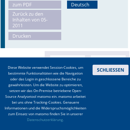
zum PDF
Deutsch
Online First
Zurück zu den
Inhalten von 05-
A&I English
2011
Drucken
Mediadaten
Autoren-Service
Bestell-Service
Diese Website verwendet Session-Cookies, um
SCHLIESSEN
bestimmte Funktionalitäten wie die Navigation
Stellenmarkt
oder das Login in geschlossene Bereiche zu
gewährleisten. Um die Website zu optimieren,
Kongresskalender
setzen wir das On-Premise betriebene Open-
Source Analysetool matomo ein. matomo arbeitet
bei uns ohne Tracking-Cookies. Genauere
Informationen und die Widerspruchsmöglichkeiten
zum Einsatz von matomo finden Sie in unserer
Kontakt
|
Impressum
|
Datenschutz
|
Haftungsausschluss
|
AGBs
Datenschutzerklärung.