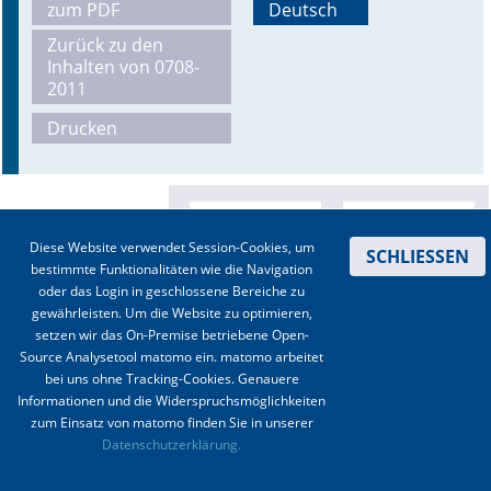
zum PDF
Deutsch
Online First
Zurück zu den
Inhalten von 0708-
2011
A&I English
Drucken
Mediadaten
Autoren-Service
Bestell-Service
Diese Website verwendet Session-Cookies, um
SCHLIESSEN
bestimmte Funktionalitäten wie die Navigation
Stellenmarkt
oder das Login in geschlossene Bereiche zu
gewährleisten. Um die Website zu optimieren,
Kongresskalender
setzen wir das On-Premise betriebene Open-
Source Analysetool matomo ein. matomo arbeitet
bei uns ohne Tracking-Cookies. Genauere
Informationen und die Widerspruchsmöglichkeiten
zum Einsatz von matomo finden Sie in unserer
Kontakt
|
Impressum
|
Datenschutz
|
Haftungsausschluss
|
AGBs
Datenschutzerklärung.
© 2003-2020 Anästhesiologie & Intensivmedizin, Aktiv Druck und Verlag GmbH ISSN 1439-