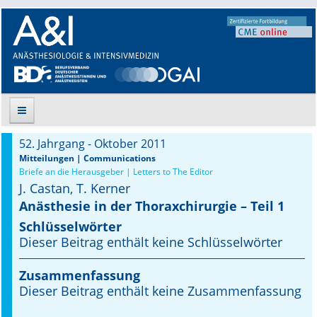
52. Jahrgang - Oktober 2011
Suche
Mitteilungen | Communications
Briefe an die Herausgeber | Letters to The Editor
J. Castan, T. Kerner
Aktuelle Ausgabe
Anästhesie in der Thoraxchirurgie – Teil 1
Leitlinien
Schlüsselwörter
Dieser Beitrag enthält keine Schlüsselwörter
Archiv
Zusammenfassung
Supplements
Dieser Beitrag enthält keine Zusammenfassung
Supplements OrphanAnesthesia