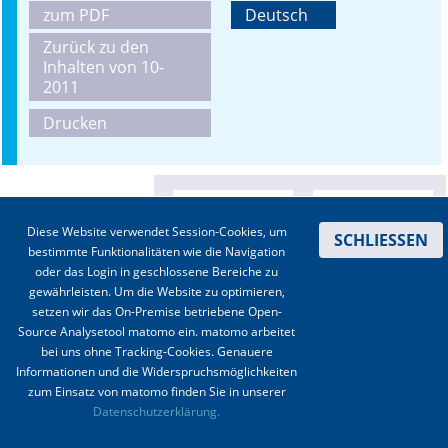
zum PDF
Deutsch
Online First
Zurück zu den
Inhalten von 10-
A&I English
2011
Drucken
Mediadaten
Autoren-Service
Bestell-Service
Diese Website verwendet Session-Cookies, um
SCHLIESSEN
bestimmte Funktionalitäten wie die Navigation
Stellenmarkt
oder das Login in geschlossene Bereiche zu
gewährleisten. Um die Website zu optimieren,
Kongresskalender
setzen wir das On-Premise betriebene Open-
Source Analysetool matomo ein. matomo arbeitet
bei uns ohne Tracking-Cookies. Genauere
Informationen und die Widerspruchsmöglichkeiten
zum Einsatz von matomo finden Sie in unserer
Kontakt
|
Impressum
|
Datenschutz
|
Haftungsausschluss
|
AGBs
Datenschutzerklärung.
© 2003-2020 Anästhesiologie & Intensivmedizin, Aktiv Druck und Verlag GmbH ISSN 1439-