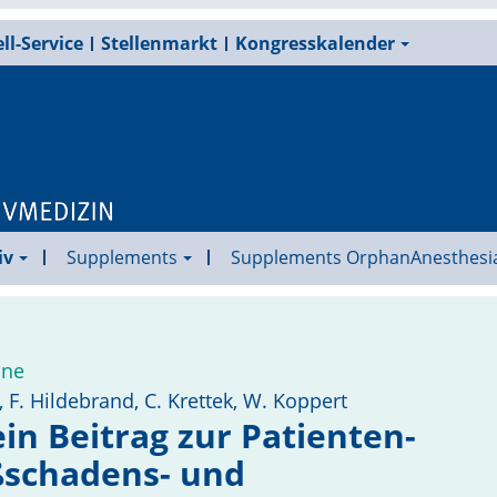
ll-Service
Stellenmarkt
Kongresskalender
iv
Supplements
Supplements OrphanAnesthesi
ine
 F. Hildebrand, C. Krettek, W. Koppert
in Beitrag zur Patienten­
­schadens- und