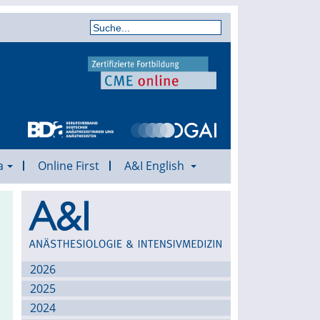
a
Online First
A&I English
Archiv
2026
2025
2024