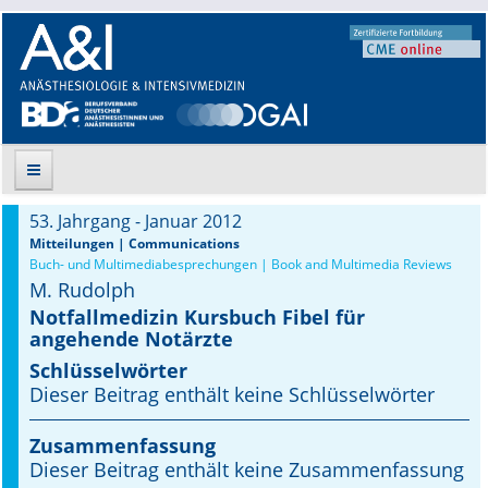
53. Jahrgang - Januar 2012
Suche
Mitteilungen | Communications
Buch- und Multimediabesprechungen | Book and Multimedia Reviews
M. Rudolph
Aktuelle Ausgabe
Notfallmedizin Kursbuch Fibel für
angehende Notärzte
Leitlinien
Schlüsselwörter
Archiv
Dieser Beitrag enthält keine Schlüsselwörter
Supplements
Zusammenfassung
Dieser Beitrag enthält keine Zusammenfassung
Supplements OrphanAnesthesia