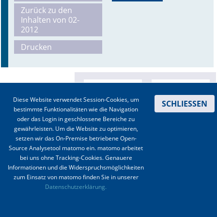
Zurück zu den
Online First
Inhalten von 02-
2012
A&I English
Drucken
Mediadaten
Autoren-Service
Diese Website verwendet Session-Cookies, um
SCHLIESSEN
Bestell-Service
bestimmte Funktionalitäten wie die Navigation
oder das Login in geschlossene Bereiche zu
Stellenmarkt
gewährleisten. Um die Website zu optimieren,
setzen wir das On-Premise betriebene Open-
Kongresskalender
Source Analysetool matomo ein. matomo arbeitet
bei uns ohne Tracking-Cookies. Genauere
Informationen und die Widerspruchsmöglichkeiten
zum Einsatz von matomo finden Sie in unserer
Kontakt
|
Impressum
|
Datenschutz
|
Haftungsausschluss
|
AGBs
Datenschutzerklärung.
© 2003-2020 Anästhesiologie & Intensivmedizin, Aktiv Druck und Verlag GmbH ISSN 1439-
0256 (online) ISSN 0170-5334 (Print)