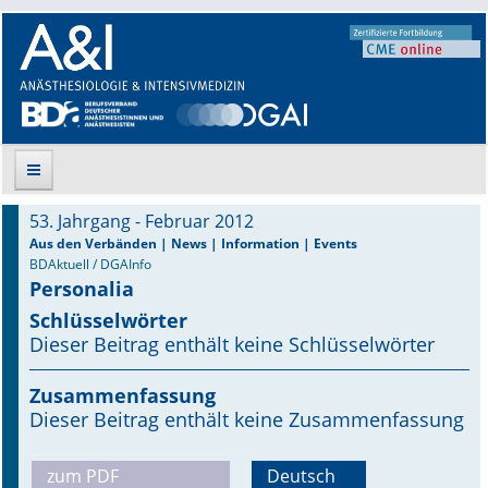
53. Jahrgang - Februar 2012
Suche
Aus den Verbänden | News | Information | Events
BDAktuell / DGAInfo
Personalia
Aktuelle Ausgabe
Schlüsselwörter
Leitlinien
Dieser Beitrag enthält keine Schlüsselwörter
Archiv
Zusammenfassung
Dieser Beitrag enthält keine Zusammenfassung
Supplements
zum PDF
Deutsch
Supplements OrphanAnesthesia