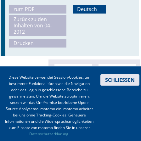
zum PDF
Deutsch
Online First
Zurück zu den
Inhalten von 04-
A&I English
2012
Mediadaten
Drucken
Autoren-Service
Bestell-Service
Diese Website verwendet Session-Cookies, um
SCHLIESSEN
Stellenmarkt
bestimmte Funktionalitäten wie die Navigation
oder das Login in geschlossene Bereiche zu
Kongresskalender
gewährleisten. Um die Website zu optimieren,
setzen wir das On-Premise betriebene Open-
Source Analysetool matomo ein. matomo arbeitet
bei uns ohne Tracking-Cookies. Genauere
Informationen und die Widerspruchsmöglichkeiten
zum Einsatz von matomo finden Sie in unserer
Kontakt
|
Impressum
|
Datenschutz
|
Haftungsausschluss
|
AGBs
Datenschutzerklärung.