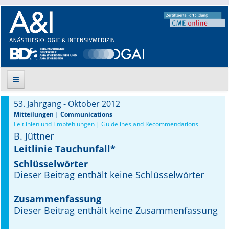
53. Jahrgang - Oktober 2012
Suche
Mitteilungen | Communications
Leitlinien und Empfehlungen | Guidelines and Recommendations
B. Jüttner
Aktuelle Ausgabe
Leitlinie Tauchunfall*
Leitlinien
Schlüsselwörter
Dieser Beitrag enthält keine Schlüsselwörter
Archiv
Zusammenfassung
Supplements
Dieser Beitrag enthält keine Zusammenfassung
Supplements OrphanAnesthesia