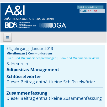
54. Jahrgang - Januar 2013
Suche
Mitteilungen | Communications
Buch- und Multimediabesprechungen | Book and Multimedia Reviews
S. Heinrich
Aktuelle Ausgabe
Adipositas-Management
Leitlinien
Schlüsselwörter
Dieser Beitrag enthält keine Schlüsselwörter
Archiv
Zusammenfassung
Supplements
Dieser Beitrag enthält keine Zusammenfassung
Supplements OrphanAnesthesia