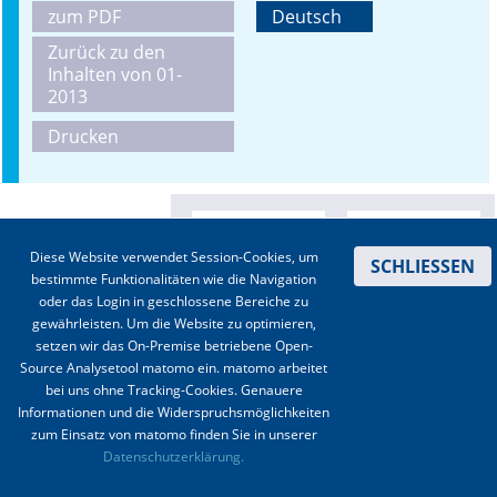
zum PDF
Deutsch
Online First
Zurück zu den
Inhalten von 01-
A&I English
2013
Drucken
Mediadaten
Autoren-Service
Bestell-Service
Diese Website verwendet Session-Cookies, um
SCHLIESSEN
bestimmte Funktionalitäten wie die Navigation
Stellenmarkt
oder das Login in geschlossene Bereiche zu
gewährleisten. Um die Website zu optimieren,
Kongresskalender
setzen wir das On-Premise betriebene Open-
Source Analysetool matomo ein. matomo arbeitet
bei uns ohne Tracking-Cookies. Genauere
Informationen und die Widerspruchsmöglichkeiten
zum Einsatz von matomo finden Sie in unserer
Kontakt
|
Impressum
|
Datenschutz
|
Haftungsausschluss
|
AGBs
Datenschutzerklärung.
© 2003-2020 Anästhesiologie & Intensivmedizin, Aktiv Druck und Verlag GmbH ISSN 1439-