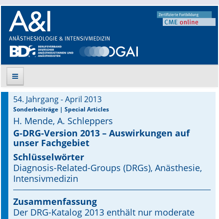
54. Jahrgang - April 2013
Suche
Sonderbeiträge | Special Articles
H. Mende, A. Schleppers
Aktuelle Ausgabe
G-DRG-Version 2013 – Auswirkungen auf
unser Fachgebiet
Leitlinien
Schlüsselwörter
Diagnosis-Related-Groups (DRGs), Anästhesie,
Archiv
Intensivmedizin
Supplements
Zusammenfassung
Der DRG-Katalog 2013 enthält nur moderate
Supplements OrphanAnesthesia