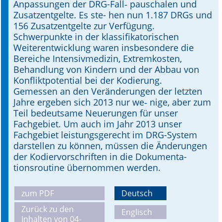
Anpassungen der DRG-Fall­‑ pauschalen und
Zusatzentgelte. Es ste- hen nun 1.187 DRGs und
Online First
156 Zu­satz­entgelte zur Verfügung.
Schwerpunkte in der klassifikatorischen
A&I English
Weiterentwicklung waren insbesondere die
Bereiche Intensivmedizin, Extremkosten,
Mediadaten
Behandlung von Kindern und der Abbau von
Konfliktpotential bei der Kodierung.
Autoren-Service
Gemessen an den Veränderungen der letzten
Jahre ergeben sich 2013 nur we­‑ nige, aber zum
Bestell-Service
Teil bedeutsame Neuerungen für unser
Fachgebiet. Um auch im Jahr 2013 unser
Stellenmarkt
Fachgebiet leistungsgerecht im DRG-System
darstellen zu können, müssen die Änderungen
Kongresskalender
der Kodiervorschriften in die Dokumenta­
tionsroutine übernommen werden.
zum PDF
Deutsch
Zurück zu den
Englisch
Inhalten von 04-