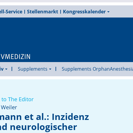
ll-Service
Stellenmarkt
Kongresskalender
iv
Supplements
Supplements OrphanAnesthesi
 to The Editor
 Weiler
ann et al.: Inzidenz
nd neurologischer