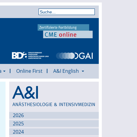
a
Online First
A&I English
Archiv
2026
2025
2024