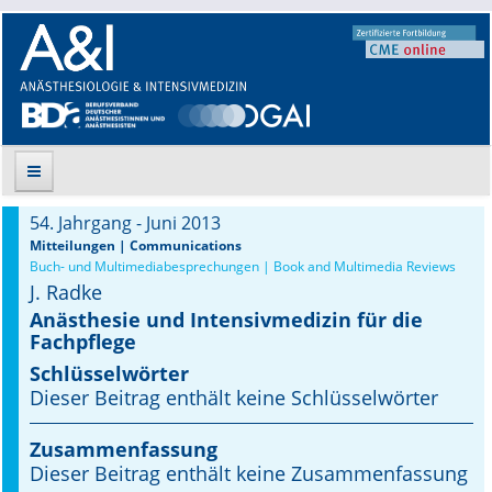
54. Jahrgang - Juni 2013
Suche
Mitteilungen | Communications
Buch- und Multimediabesprechungen | Book and Multimedia Reviews
J. Radke
Aktuelle Ausgabe
Anästhesie und Intensivmedizin für die
Fachpflege
Leitlinien
Schlüsselwörter
Archiv
Dieser Beitrag enthält keine Schlüsselwörter
Supplements
Zusammenfassung
Dieser Beitrag enthält keine Zusammenfassung
Supplements OrphanAnesthesia