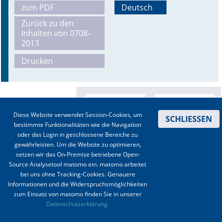
zum PDF
Deutsch
Online First
Zurück zu den
Inhalten von 0708-
A&I English
2013
Drucken
Mediadaten
Autoren-Service
Bestell-Service
Diese Website verwendet Session-Cookies, um
SCHLIESSEN
bestimmte Funktionalitäten wie die Navigation
Stellenmarkt
oder das Login in geschlossene Bereiche zu
gewährleisten. Um die Website zu optimieren,
Kongresskalender
setzen wir das On-Premise betriebene Open-
Source Analysetool matomo ein. matomo arbeitet
bei uns ohne Tracking-Cookies. Genauere
Informationen und die Widerspruchsmöglichkeiten
zum Einsatz von matomo finden Sie in unserer
Kontakt
|
Impressum
|
Datenschutz
|
Haftungsausschluss
|
AGBs
Datenschutzerklärung.
© 2003-2020 Anästhesiologie & Intensivmedizin, Aktiv Druck und Verlag GmbH ISSN 1439-