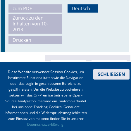
zum PDF
Deutsch
Online First
Zurück zu den
Inhalten von 10-
A&I English
2013
Mediadaten
Drucken
Autoren-Service
Bestell-Service
Diese Website verwendet Session-Cookies, um
SCHLIESSEN
Stellenmarkt
bestimmte Funktionalitäten wie die Navigation
oder das Login in geschlossene Bereiche zu
Kongresskalender
gewährleisten. Um die Website zu optimieren,
setzen wir das On-Premise betriebene Open-
Source Analysetool matomo ein. matomo arbeitet
bei uns ohne Tracking-Cookies. Genauere
Informationen und die Widerspruchsmöglichkeiten
zum Einsatz von matomo finden Sie in unserer
Kontakt
|
Impressum
|
Datenschutz
|
Haftungsausschluss
|
AGBs
Datenschutzerklärung.