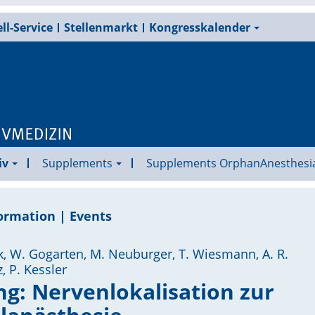
ll-Service
Stellenmarkt
Kongresskalender
iv
Supplements
Supplements OrphanAnesthesi
ormation | Events
lk, W. Gogarten, M. Neuburger, T. Wiesmann, A. R.
z, P. Kessler
: Nervenlokalisation zur