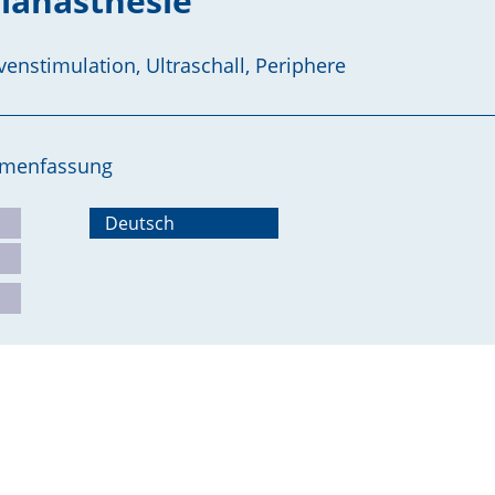
lanästhesie
venstimulation, Ultraschall, Periphere
ammenfassung
Deutsch