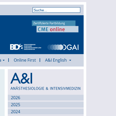
a
Online First
A&I English
Archiv
2026
2025
2024