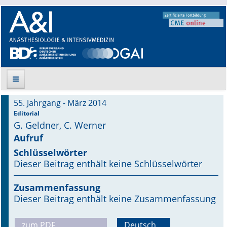
55. Jahrgang - März 2014
Suche
Editorial
G. Geldner, C. Werner
Aktuelle Ausgabe
Aufruf
Schlüsselwörter
Leitlinien
Dieser Beitrag enthält keine Schlüsselwörter
Archiv
Zusammenfassung
Dieser Beitrag enthält keine Zusammenfassung
Supplements
Supplements OrphanAnesthesia
zum PDF
Deutsch