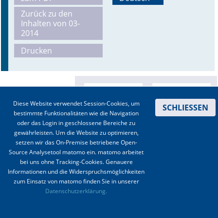
Zurück zu den
Online First
Inhalten von 03-
2014
A&I English
Drucken
Mediadaten
Autoren-Service
Diese Website verwendet Session-Cookies, um
Bestell-Service
SCHLIESSEN
bestimmte Funktionalitäten wie die Navigation
oder das Login in geschlossene Bereiche zu
Stellenmarkt
gewährleisten. Um die Website zu optimieren,
setzen wir das On-Premise betriebene Open-
Kongresskalender
Source Analysetool matomo ein. matomo arbeitet
bei uns ohne Tracking-Cookies. Genauere
Informationen und die Widerspruchsmöglichkeiten
zum Einsatz von matomo finden Sie in unserer
Kontakt
|
Impressum
|
Datenschutz
|
Haftungsausschluss
|
AGBs
Datenschutzerklärung.
© 2003-2020 Anästhesiologie & Intensivmedizin, Aktiv Druck und Verlag GmbH ISSN 1439-