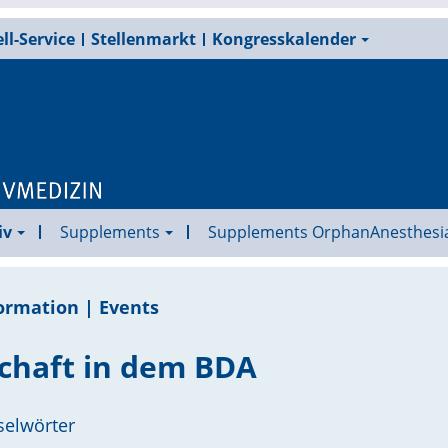
ll-Service
Stellenmarkt
Kongresskalender
iv
Supplements
Supplements OrphanAnesthesi
ormation | Events
schaft in dem BDA
selwörter