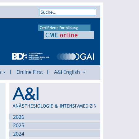
a
Online First
A&I English
Archiv
2026
2025
2024