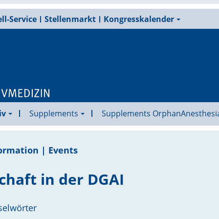
ll-Service
Stellenmarkt
Kongresskalender
iv
Supplements
Supplements OrphanAnesthesi
ormation | Events
schaft in der DGAI
selwörter