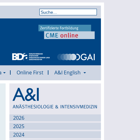
a
Online First
A&I English
Archiv
2026
2025
2024