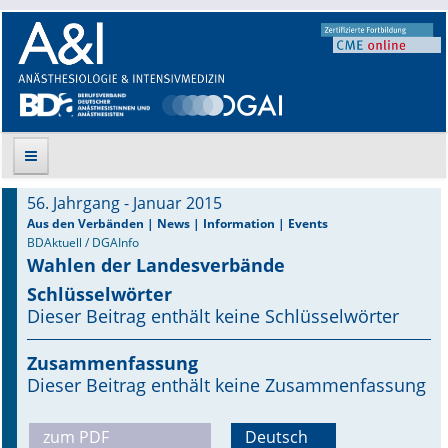
56. Jahrgang - Januar 2015
Suche
Aus den Verbänden | News | Information | Events
BDAktuell / DGAInfo
Wahlen der Landesverbände
Aktuelle Ausgabe
Schlüsselwörter
Leitlinien
Dieser Beitrag enthält keine Schlüsselwörter
Archiv
Zusammenfassung
Dieser Beitrag enthält keine Zusammenfassung
Supplements
zum PDF
Deutsch
Supplements OrphanAnesthesia