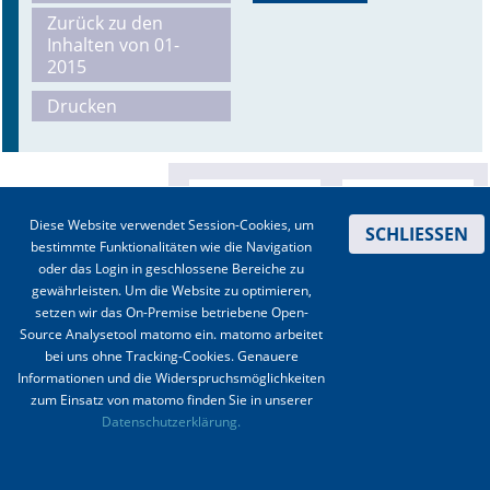
Zurück zu den
Online First
Inhalten von 01-
2015
A&I English
Drucken
Mediadaten
Autoren-Service
Diese Website verwendet Session-Cookies, um
SCHLIESSEN
Bestell-Service
bestimmte Funktionalitäten wie die Navigation
oder das Login in geschlossene Bereiche zu
Stellenmarkt
gewährleisten. Um die Website zu optimieren,
setzen wir das On-Premise betriebene Open-
Kongresskalender
Source Analysetool matomo ein. matomo arbeitet
bei uns ohne Tracking-Cookies. Genauere
Informationen und die Widerspruchsmöglichkeiten
zum Einsatz von matomo finden Sie in unserer
Kontakt
|
Impressum
|
Datenschutz
|
Haftungsausschluss
|
AGBs
Datenschutzerklärung.
© 2003-2020 Anästhesiologie & Intensivmedizin, Aktiv Druck und Verlag GmbH ISSN 1439-
0256 (online) ISSN 0170-5334 (Print)