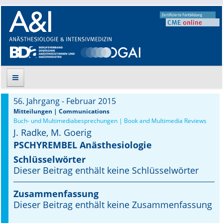
56. Jahrgang - Februar 2015
Suche
Mitteilungen | Communications
Buch- und Multimediabesprechungen | Book and Multimedia Reviews
J. Radke, M. Goerig
Aktuelle Ausgabe
PSCHYREMBEL Anästhesiologie
Leitlinien
Schlüsselwörter
Dieser Beitrag enthält keine Schlüsselwörter
Archiv
Zusammenfassung
Supplements
Dieser Beitrag enthält keine Zusammenfassung
Supplements OrphanAnesthesia