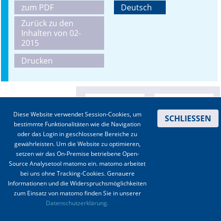
zum PDF
Deutsch
Online First
Zurück zu den
Inhalten von 02-
A&I English
2015
Drucken
Mediadaten
Autoren-Service
Bestell-Service
Diese Website verwendet Session-Cookies, um
SCHLIESSEN
bestimmte Funktionalitäten wie die Navigation
Stellenmarkt
oder das Login in geschlossene Bereiche zu
gewährleisten. Um die Website zu optimieren,
Kongresskalender
setzen wir das On-Premise betriebene Open-
Source Analysetool matomo ein. matomo arbeitet
bei uns ohne Tracking-Cookies. Genauere
Informationen und die Widerspruchsmöglichkeiten
zum Einsatz von matomo finden Sie in unserer
Kontakt
|
Impressum
|
Datenschutz
|
Haftungsausschluss
|
AGBs
Datenschutzerklärung.
© 2003-2020 Anästhesiologie & Intensivmedizin, Aktiv Druck und Verlag GmbH ISSN 1439-