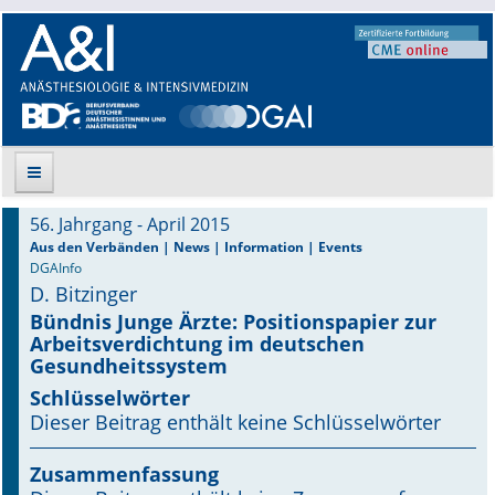
56. Jahrgang - April 2015
Suche
Aus den Verbänden | News | Information | Events
DGAInfo
D. Bitzinger
Aktuelle Ausgabe
Bündnis Junge Ärzte: Positionspapier zur
Arbeitsverdichtung im deutschen
Leitlinien
Gesundheitssystem
Archiv
Schlüsselwörter
Dieser Beitrag enthält keine Schlüsselwörter
Supplements
Zusammenfassung
Supplements OrphanAnesthesia