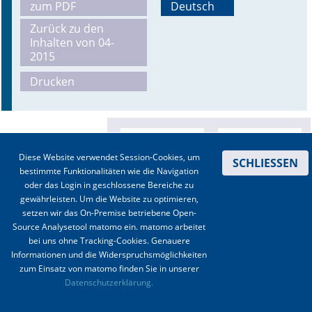
zum PDF
Deutsch
Online First
Zurück zu den
Inhalten von 04-
2015
A&I English
Drucken
Mediadaten
Autoren-Service
Bestell-Service
Diese Website verwendet Session-Cookies, um
SCHLIESSEN
bestimmte Funktionalitäten wie die Navigation
Stellenmarkt
oder das Login in geschlossene Bereiche zu
gewährleisten. Um die Website zu optimieren,
Kongresskalender
setzen wir das On-Premise betriebene Open-
Source Analysetool matomo ein. matomo arbeitet
bei uns ohne Tracking-Cookies. Genauere
Informationen und die Widerspruchsmöglichkeiten
zum Einsatz von matomo finden Sie in unserer
Kontakt
|
Impressum
|
Datenschutz
|
Haftungsausschluss
|
AGBs
Datenschutzerklärung.
© 2003-2020 Anästhesiologie & Intensivmedizin, Aktiv Druck und Verlag GmbH ISSN 1439-