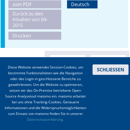
zum PDF
Deutsch
Online First
Zurück zu den
Inhalten von 04-
A&I English
2015
Drucken
Mediadaten
Autoren-Service
Bestell-Service
Diese Website verwendet Session-Cookies, um
SCHLIESSEN
bestimmte Funktionalitäten wie die Navigation
Stellenmarkt
oder das Login in geschlossene Bereiche zu
gewährleisten. Um die Website zu optimieren,
Kongresskalender
setzen wir das On-Premise betriebene Open-
Source Analysetool matomo ein. matomo arbeitet
bei uns ohne Tracking-Cookies. Genauere
Informationen und die Widerspruchsmöglichkeiten
zum Einsatz von matomo finden Sie in unserer
Kontakt
|
Impressum
|
Datenschutz
|
Haftungsausschluss
|
AGBs
Datenschutzerklärung.
© 2003-2020 Anästhesiologie & Intensivmedizin, Aktiv Druck und Verlag GmbH ISSN 1439-