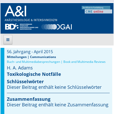
56. Jahrgang - April 2015
Suche
Mitteilungen | Communications
Buch- und Multimediabesprechungen | Book and Multimedia Reviews
H. A. Adams
Aktuelle Ausgabe
Toxikologische Notfälle
Leitlinien
Schlüsselwörter
Dieser Beitrag enthält keine Schlüsselwörter
Archiv
Zusammenfassung
Supplements
Dieser Beitrag enthält keine Zusammenfassung
Supplements OrphanAnesthesia