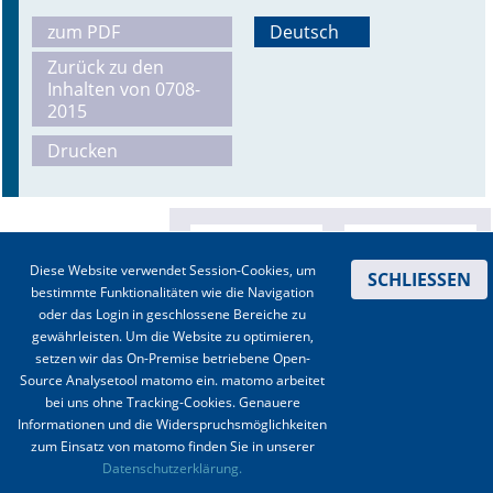
zum PDF
Deutsch
Online First
Zurück zu den
Inhalten von 0708-
A&I English
2015
Mediadaten
Drucken
Autoren-Service
Bestell-Service
Diese Website verwendet Session-Cookies, um
SCHLIESSEN
Stellenmarkt
bestimmte Funktionalitäten wie die Navigation
oder das Login in geschlossene Bereiche zu
Kongresskalender
gewährleisten. Um die Website zu optimieren,
setzen wir das On-Premise betriebene Open-
Source Analysetool matomo ein. matomo arbeitet
bei uns ohne Tracking-Cookies. Genauere
Informationen und die Widerspruchsmöglichkeiten
zum Einsatz von matomo finden Sie in unserer
Kontakt
|
Impressum
|
Datenschutz
|
Haftungsausschluss
|
AGBs
Datenschutzerklärung.