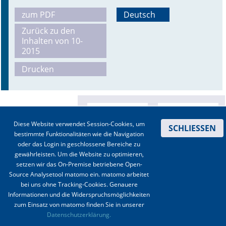
zum PDF
Deutsch
Online First
Zurück zu den
Inhalten von 10-
A&I English
2015
Mediadaten
Drucken
Autoren-Service
Bestell-Service
Diese Website verwendet Session-Cookies, um
SCHLIESSEN
Stellenmarkt
bestimmte Funktionalitäten wie die Navigation
oder das Login in geschlossene Bereiche zu
Kongresskalender
gewährleisten. Um die Website zu optimieren,
setzen wir das On-Premise betriebene Open-
Source Analysetool matomo ein. matomo arbeitet
bei uns ohne Tracking-Cookies. Genauere
Informationen und die Widerspruchsmöglichkeiten
zum Einsatz von matomo finden Sie in unserer
Kontakt
|
Impressum
|
Datenschutz
|
Haftungsausschluss
|
AGBs
Datenschutzerklärung.