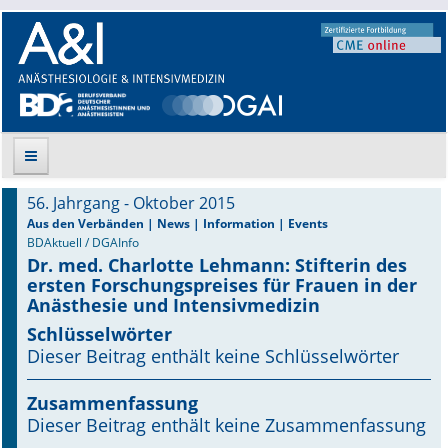
56. Jahrgang - Oktober 2015
Suche
Aus den Verbänden | News | Information | Events
BDAktuell / DGAInfo
Dr. med. Charlotte Lehmann: Stifterin des
Aktuelle Ausgabe
ersten Forschungs­preises für Frauen in der
Anästhesie und Intensivmedizin
Leitlinien
Schlüsselwörter
Dieser Beitrag enthält keine Schlüsselwörter
Archiv
Supplements
Zusammenfassung
Dieser Beitrag enthält keine Zusammenfassung
Supplements OrphanAnesthesia