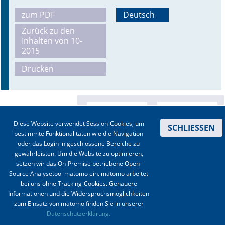
zum PDF
Deutsch
Online First
Zurück zu den
Inhalten von 10-
A&I English
2015
Mediadaten
Drucken
Autoren-Service
Bestell-Service
Diese Website verwendet Session-Cookies, um
SCHLIESSEN
Stellenmarkt
bestimmte Funktionalitäten wie die Navigation
oder das Login in geschlossene Bereiche zu
Kongresskalender
gewährleisten. Um die Website zu optimieren,
setzen wir das On-Premise betriebene Open-
Source Analysetool matomo ein. matomo arbeitet
bei uns ohne Tracking-Cookies. Genauere
Informationen und die Widerspruchsmöglichkeiten
zum Einsatz von matomo finden Sie in unserer
Kontakt
|
Impressum
|
Datenschutz
|
Haftungsausschluss
|
AGBs
Datenschutzerklärung.