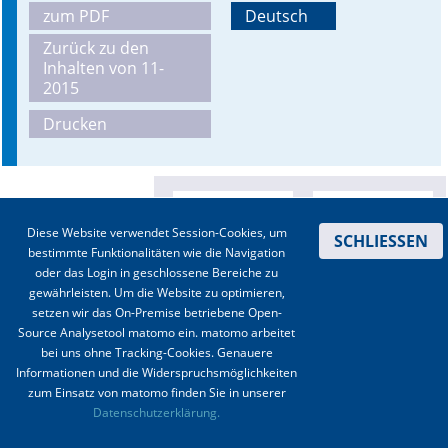
zum PDF
Deutsch
Online First
Zurück zu den
Inhalten von 11-
A&I English
2015
Drucken
Mediadaten
Autoren-Service
Bestell-Service
Diese Website verwendet Session-Cookies, um
SCHLIESSEN
bestimmte Funktionalitäten wie die Navigation
Stellenmarkt
oder das Login in geschlossene Bereiche zu
gewährleisten. Um die Website zu optimieren,
Kongresskalender
setzen wir das On-Premise betriebene Open-
Source Analysetool matomo ein. matomo arbeitet
bei uns ohne Tracking-Cookies. Genauere
Informationen und die Widerspruchsmöglichkeiten
zum Einsatz von matomo finden Sie in unserer
Kontakt
|
Impressum
|
Datenschutz
|
Haftungsausschluss
|
AGBs
Datenschutzerklärung.