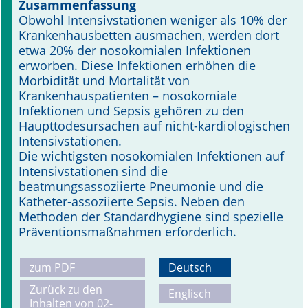
Zusammenfassung
Obwohl Intensivstationen weniger als 10% der
Online First
Krankenhausbetten ausmachen, werden dort
etwa 20% der nosokomialen Infektionen
A&I English
erworben. Diese Infektionen erhöhen die
Morbidität und Mortalität von
Mediadaten
Krankenhauspatienten – nosokomiale
Infektionen und Sepsis gehören zu den
Autoren-Service
Haupttodesursachen auf nicht-kardiologischen
Intensivstationen.
Bestell-Service
Die wichtigsten nosokomialen Infektionen auf
Intensivstationen sind die
Stellenmarkt
beatmungsassoziierte Pneumonie und die
Katheter-assoziierte Sepsis. Neben den
Kongresskalender
Methoden der Standardhygiene sind spezielle
Präventionsmaßnahmen erforderlich.
zum PDF
Deutsch
Zurück zu den
Englisch
Inhalten von 02-