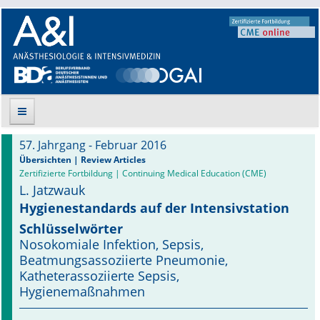
57. Jahrgang - Februar 2016
Suche
Übersichten | Review Articles
Zertifizierte Fortbildung | Continuing Medical Education (CME)
L. Jatzwauk
Aktuelle Ausgabe
Hygienestandards auf der Intensivstation
Leitlinien
Schlüsselwörter
Nosokomiale Infektion, Sepsis,
Archiv
Beatmungsassoziierte Pneumonie,
Katheterassoziierte Sepsis,
Supplements
Hygienemaßnahmen
Supplements OrphanAnesthesia