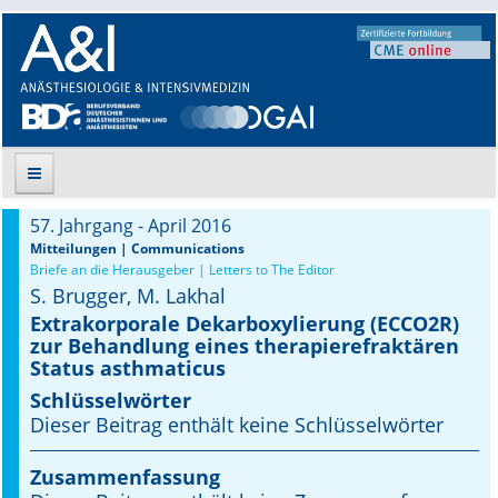
57. Jahrgang - April 2016
Suche
Mitteilungen | Communications
Briefe an die Herausgeber | Letters to The Editor
S. Brugger, M. Lakhal
Aktuelle Ausgabe
Extrakorporale Dekarboxylierung (ECCO2R)
zur Behandlung eines therapierefraktären
Leitlinien
Status asthmaticus
Archiv
Schlüsselwörter
Dieser Beitrag enthält keine Schlüsselwörter
Supplements
Zusammenfassung
Supplements OrphanAnesthesia