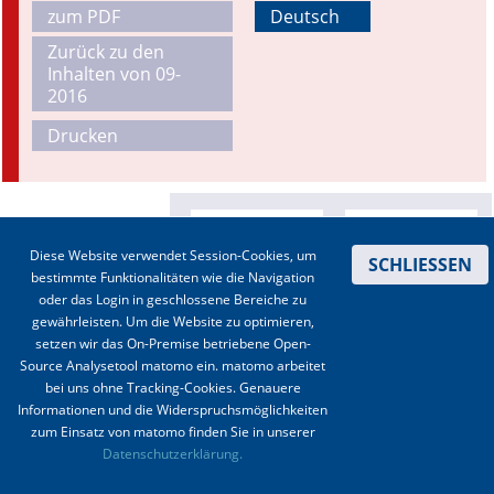
zum PDF
Deutsch
Online First
Zurück zu den
Inhalten von 09-
A&I English
2016
Drucken
Mediadaten
Autoren-Service
Bestell-Service
Diese Website verwendet Session-Cookies, um
SCHLIESSEN
bestimmte Funktionalitäten wie die Navigation
Stellenmarkt
oder das Login in geschlossene Bereiche zu
gewährleisten. Um die Website zu optimieren,
Kongresskalender
setzen wir das On-Premise betriebene Open-
Source Analysetool matomo ein. matomo arbeitet
bei uns ohne Tracking-Cookies. Genauere
Informationen und die Widerspruchsmöglichkeiten
zum Einsatz von matomo finden Sie in unserer
Kontakt
|
Impressum
|
Datenschutz
|
Haftungsausschluss
|
AGBs
Datenschutzerklärung.
© 2003-2020 Anästhesiologie & Intensivmedizin, Aktiv Druck und Verlag GmbH ISSN 1439-