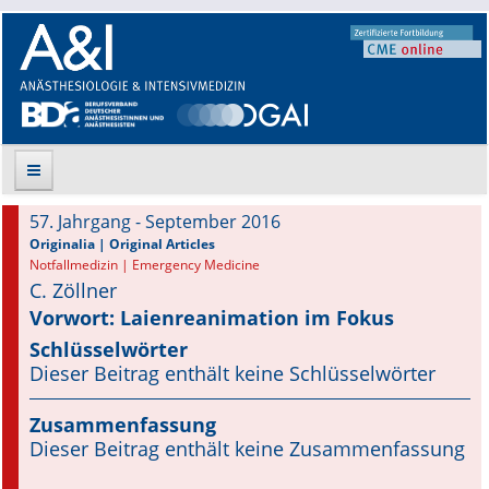
57. Jahrgang - September 2016
Suche
Originalia | Original Articles
Notfallmedizin | Emergency Medicine
C. Zöllner
Aktuelle Ausgabe
Vorwort: Laienreanimation im Fokus
Leitlinien
Schlüsselwörter
Dieser Beitrag enthält keine Schlüsselwörter
Archiv
Zusammenfassung
Supplements
Dieser Beitrag enthält keine Zusammenfassung
Supplements OrphanAnesthesia